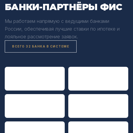
БАНКИ-ПАРТНЁРЫ ФИС
Мы работаем напрямую с ведущими банками
России, обеспечивая лучшие ставки по ипотеке и
лояльное рассмотрение заявок.
ВСЕГО 32 БАНКА В СИСТЕМЕ
ДОМ.РФ
АЛЬФА БАНК
РОСБАНК ДОМ
СОВКОМБАНК