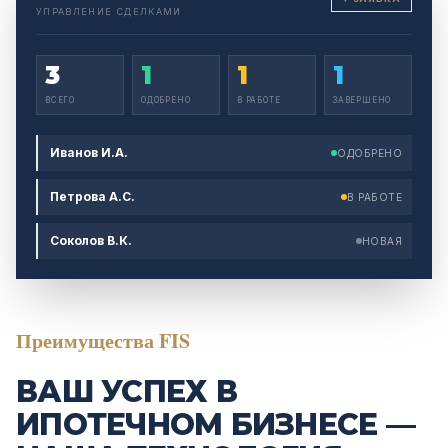
УПРАВЛЕНИЕ СДЕЛКАМИ
3
1
1
1
ВСЕГО
ОДОБРЕНО
В РАБОТЕ
ЗАВЕРШЕНО
Иванов И.А.
ОДОБРЕНО
Петрова А.С.
В РАБОТЕ
Соколов В.К.
НОВАЯ
FIS
Преимущества FIS
ВАШ УСПЕХ В
ИПОТЕЧНОМ БИЗНЕСЕ —