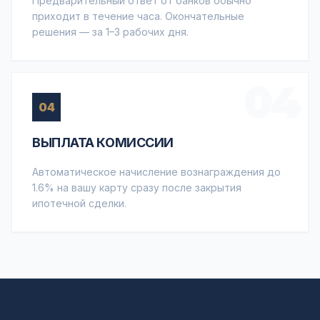
Предварительный ответ от банков обычно
приходит в течение часа. Окончательные
решения — за 1–3 рабочих дня.
04
04
ВЫПЛАТА КОМИССИИ
Автоматическое начисление вознаграждения до
1.6% на вашу карту сразу после закрытия
ипотечной сделки.