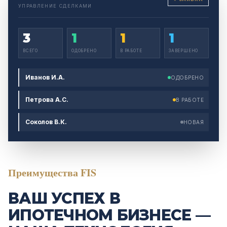
УПРАВЛЕНИЕ СДЕЛКАМИ
3
1
1
1
ВСЕГО
ОДОБРЕНО
В РАБОТЕ
ЗАВЕРШЕНО
Иванов И.А.
ОДОБРЕНО
Петрова А.С.
В РАБОТЕ
Соколов В.К.
НОВАЯ
FIS
Преимущества FIS
ВАШ УСПЕХ В
ИПОТЕЧНОМ БИЗНЕСЕ —